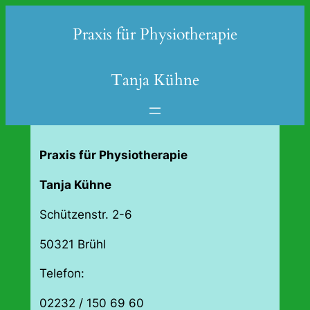
Zum
Praxis für Physiotherapie
Inhalt
springen
Tanja Kühne
Praxis für
Physiotherapie
Tanja Kühne
Schützenstr. 2-6
50321 Brühl
Telefon:
02232 / 150 69 60