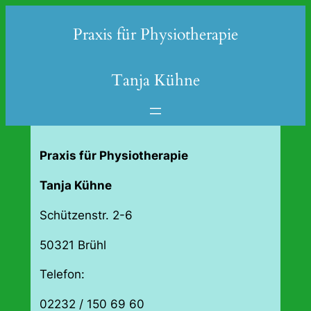
Zum
Praxis für Physiotherapie
Inhalt
springen
Tanja Kühne
Praxis für
Physiotherapie
Tanja Kühne
Schützenstr. 2-6
50321 Brühl
Telefon:
02232 / 150 69 60