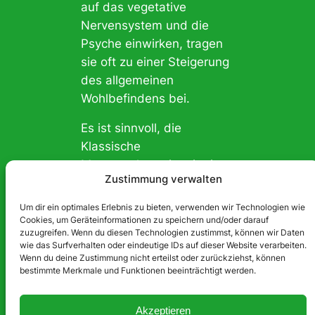
auf das vegetative
Nervensystem und die
Psyche einwirken, tragen
sie oft zu einer Steigerung
des allgemeinen
Wohlbefindens bei.
Es ist sinnvoll, die
Klassische
Massagetherapie mit einer
Zustimmung verwalten
Wärmetherapie wie
Heißluft oder Fango zu
Um dir ein optimales Erlebnis zu bieten, verwenden wir Technologien wie
kombinieren, da die
Cookies, um Geräteinformationen zu speichern und/oder darauf
zuzugreifen. Wenn du diesen Technologien zustimmst, können wir Daten
Wärme vorab zusätzlich
wie das Surfverhalten oder eindeutige IDs auf dieser Website verarbeiten.
bereits die Durchblutung
Wenn du deine Zustimmung nicht erteilst oder zurückziehst, können
bestimmte Merkmale und Funktionen beeinträchtigt werden.
fördert und
schmerzlindernd sowie
spannungsreduzierend auf
Akzeptieren