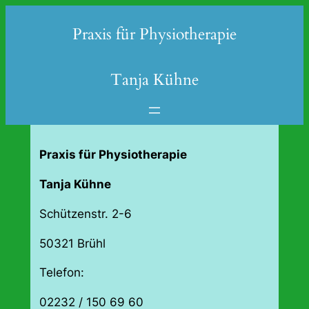
Zum
Praxis für Physiotherapie
Inhalt
springen
Tanja Kühne
Praxis für
Physiotherapie
Tanja Kühne
Schützenstr. 2-6
50321 Brühl
Telefon:
02232 / 150 69 60