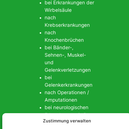
bei Erkrankungen der
Wirbelsäule
nach
Krebserkrankungen
nach
Knochenbrüchen
bei Bänder-,
Sehnen-, Muskel-
und
Gelenkverletzungen
bei
Gelenkerkrankungen
nach Operationen /
Amputationen
bei neurologischen
Erkrankungen (z.B.
Zustimmung verwalten
Multiple Sklerose,