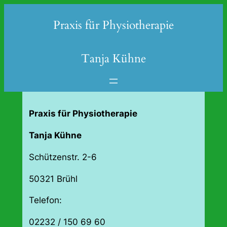
Zum
Praxis für Physiotherapie
Inhalt
springen
Tanja Kühne
Praxis für
Physiotherapie
Tanja Kühne
Schützenstr. 2-6
50321 Brühl
Telefon:
02232 / 150 69 60