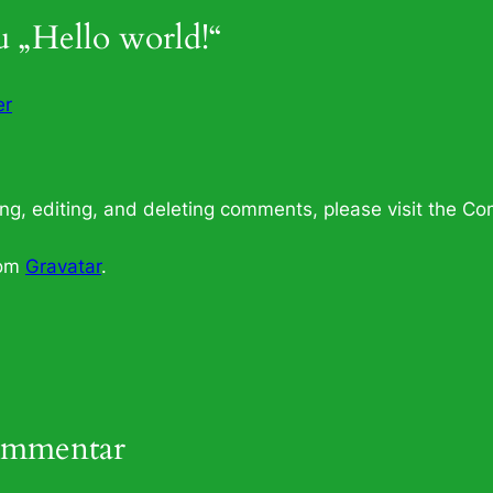
 „Hello world!“
er
ng, editing, and deleting comments, please visit the C
rom
Gravatar
.
ommentar